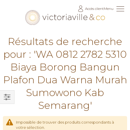
Allez
Accès client
Menu
au
contenu
Résultats de recherche
pour : 'WA 0812 2782 5310
Biaya Borong Bangun
Plafon Dua Warna Murah
Sumowono Kab
Semarang'
Filtrer
par
Impossible de trouver des produits correspondants à
votre sélection.