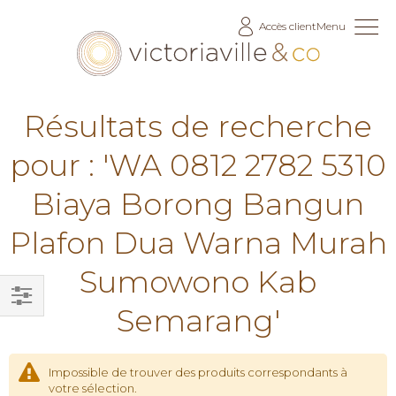
Allez
Accès client
Menu
au
contenu
Résultats de recherche
pour : 'WA 0812 2782 5310
Biaya Borong Bangun
Plafon Dua Warna Murah
Sumowono Kab
Semarang'
Filtrer
par
Impossible de trouver des produits correspondants à
votre sélection.