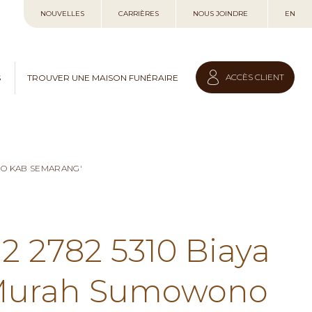
Allez
NOUVELLES
CARRIÈRES
NOUS JOINDRE
EN
au
contenu
ACCÈS CLIENT
S
TROUVER UNE MAISON FUNÉRAIRE
NO KAB SEMARANG'
12 2782 5310 Biaya
 Murah Sumowono