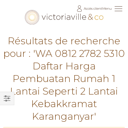
Allez
Accès client
Menu
au
contenu
Résultats de recherche
pour : 'WA 0812 2782 5310
Daftar Harga
Pembuatan Rumah 1
Lantai Seperti 2 Lantai
Kebakkramat
Filtrer
Karanganyar'
par