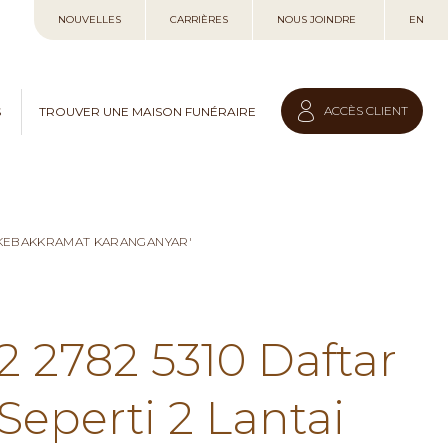
Allez
NOUVELLES
CARRIÈRES
NOUS JOINDRE
EN
au
contenu
ACCÈS CLIENT
S
TROUVER UNE MAISON FUNÉRAIRE
I KEBAKKRAMAT KARANGANYAR'
2 2782 5310 Daftar
eperti 2 Lantai