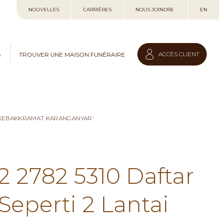
Allez
NOUVELLES
CARRIÈRES
NOUS JOINDRE
EN
au
contenu
ACCÈS CLIENT
S
TROUVER UNE MAISON FUNÉRAIRE
I KEBAKKRAMAT KARANGANYAR'
2 2782 5310 Daftar
eperti 2 Lantai