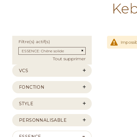
Keb
Filtre(s) actif(s)
Impossib
Supprimer cet Élément
ESSENCE
Chêne solide
Tout supprimer
VCS
FONCTION
STYLE
PERSONNALISABLE
ESSENCE