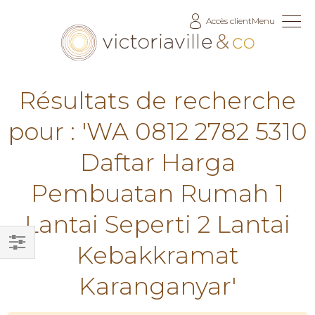
Allez
Accès client
Menu
au
contenu
Résultats de recherche
pour : 'WA 0812 2782 5310
Daftar Harga
Pembuatan Rumah 1
Lantai Seperti 2 Lantai
Kebakkramat
Filtrer
Karanganyar'
par