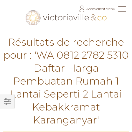
Allez
Accès client
Menu
au
contenu
Résultats de recherche
pour : 'WA 0812 2782 5310
Daftar Harga
Pembuatan Rumah 1
Lantai Seperti 2 Lantai
Kebakkramat
Filtrer
Karanganyar'
par