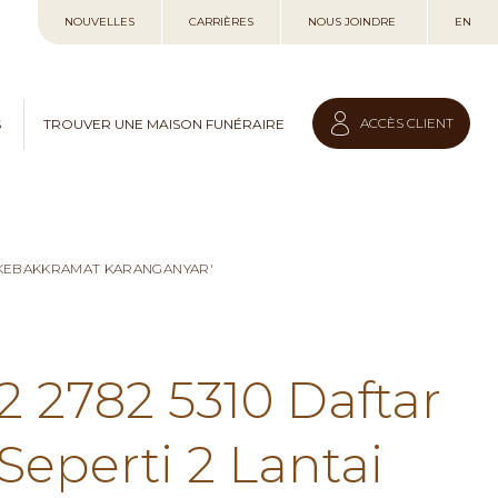
Allez
NOUVELLES
CARRIÈRES
NOUS JOINDRE
EN
au
contenu
ACCÈS CLIENT
S
TROUVER UNE MAISON FUNÉRAIRE
I KEBAKKRAMAT KARANGANYAR'
2 2782 5310 Daftar
eperti 2 Lantai