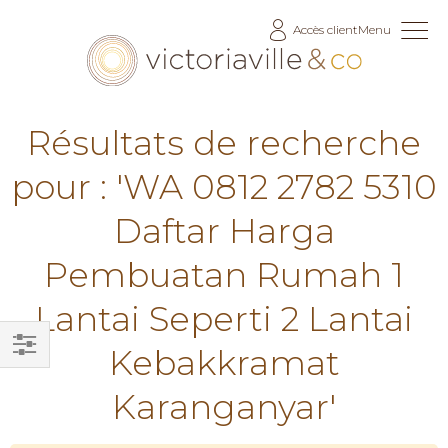
Allez
Accès client
Menu
au
contenu
Résultats de recherche
pour : 'WA 0812 2782 5310
Daftar Harga
Pembuatan Rumah 1
Lantai Seperti 2 Lantai
Kebakkramat
Filtrer
Karanganyar'
par