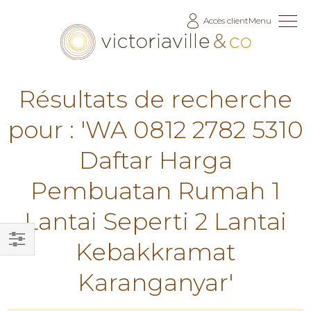
Allez
Accès client
Menu
au
contenu
Résultats de recherche
pour : 'WA 0812 2782 5310
Daftar Harga
Pembuatan Rumah 1
Lantai Seperti 2 Lantai
Kebakkramat
Filtrer
Karanganyar'
par