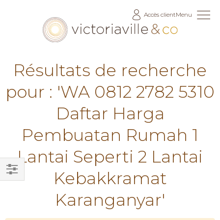
Allez
Accès client
Menu
au
contenu
Résultats de recherche
pour : 'WA 0812 2782 5310
Daftar Harga
Pembuatan Rumah 1
Lantai Seperti 2 Lantai
Kebakkramat
Filtrer
Karanganyar'
par