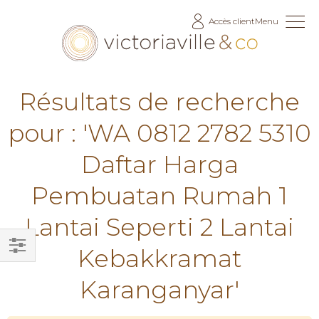
Allez
Accès client
Menu
au
contenu
Résultats de recherche
pour : 'WA 0812 2782 5310
Daftar Harga
Pembuatan Rumah 1
Lantai Seperti 2 Lantai
Kebakkramat
Filtrer
Karanganyar'
par