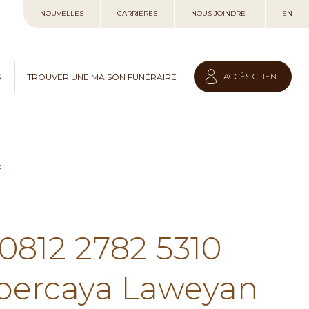
Allez
NOUVELLES
CARRIÈRES
NOUS JOINDRE
EN
au
contenu
ACCÈS CLIENT
S
TROUVER UNE MAISON FUNÉRAIRE
'
 0812 2782 5310
rpercaya Laweyan