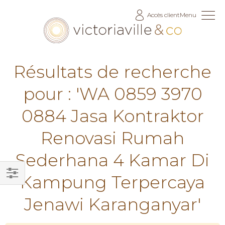
Allez
Accès client
Menu
au
contenu
Résultats de recherche
pour : 'WA 0859 3970
0884 Jasa Kontraktor
Renovasi Rumah
Sederhana 4 Kamar Di
Kampung Terpercaya
Filtrer
Jenawi Karanganyar'
par