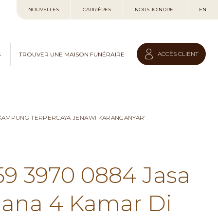
Allez
NOUVELLES
CARRIÈRES
NOUS JOINDRE
EN
au
contenu
ACCÈS CLIENT
S
TROUVER UNE MAISON FUNÉRAIRE
I KAMPUNG TERPERCAYA JENAWI KARANGANYAR'
59 3970 0884 Jasa
hana 4 Kamar Di