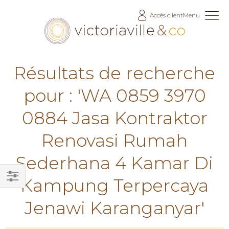
Allez
Accès client
Menu
au
contenu
Résultats de recherche
pour : 'WA 0859 3970
0884 Jasa Kontraktor
Renovasi Rumah
Sederhana 4 Kamar Di
Kampung Terpercaya
Filtrer
Jenawi Karanganyar'
par