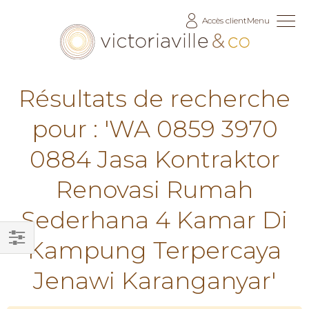
Allez
Accès client
Menu
au
contenu
Résultats de recherche
pour : 'WA 0859 3970
0884 Jasa Kontraktor
Renovasi Rumah
Sederhana 4 Kamar Di
Kampung Terpercaya
Filtrer
Jenawi Karanganyar'
par