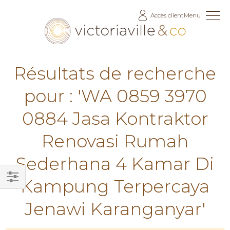
Allez
Accès client
Menu
au
contenu
Résultats de recherche
pour : 'WA 0859 3970
0884 Jasa Kontraktor
Renovasi Rumah
Sederhana 4 Kamar Di
Kampung Terpercaya
Filtrer
Jenawi Karanganyar'
par