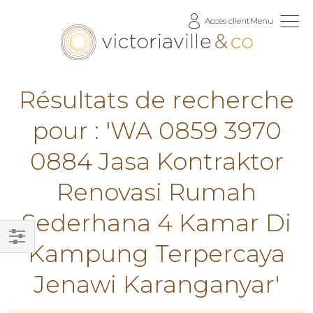
Allez
Accès client
Menu
au
contenu
Résultats de recherche
pour : 'WA 0859 3970
0884 Jasa Kontraktor
Renovasi Rumah
Sederhana 4 Kamar Di
Kampung Terpercaya
Filtrer
par
Jenawi Karanganyar'