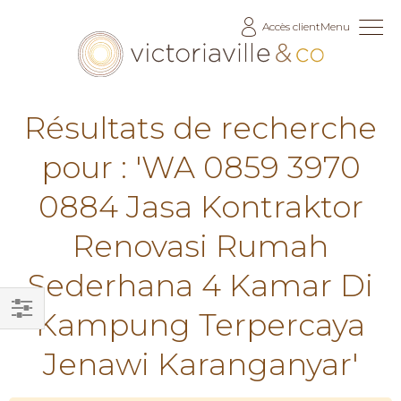
Allez
Accès client
Menu
au
contenu
Résultats de recherche
pour : 'WA 0859 3970
0884 Jasa Kontraktor
Renovasi Rumah
Sederhana 4 Kamar Di
Kampung Terpercaya
Filtrer
Jenawi Karanganyar'
par