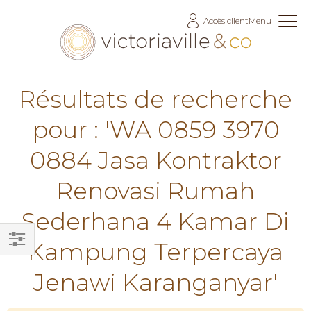
Allez
Accès client
Menu
au
contenu
Résultats de recherche
pour : 'WA 0859 3970
0884 Jasa Kontraktor
Renovasi Rumah
Sederhana 4 Kamar Di
Kampung Terpercaya
Filtrer
Jenawi Karanganyar'
par