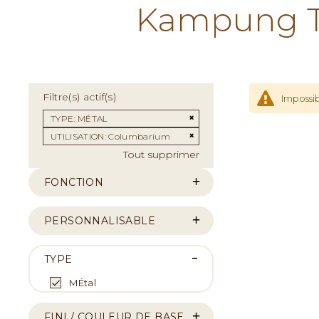
Kampung Te
Filtre(s) actif(s)
Impossib
Supprimer cet Élément
TYPE
MÉTAL
Supprimer cet Élément
UTILISATION
Columbarium
Tout supprimer
FONCTION
PERSONNALISABLE
TYPE
MÉtal
FINI / COULEUR DE BASE