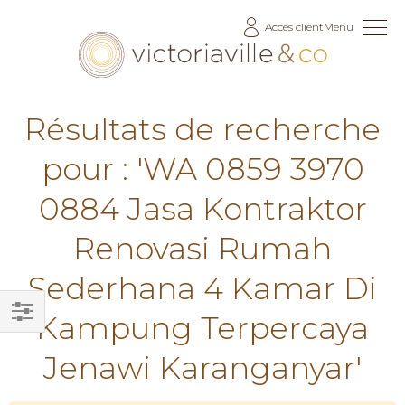
Allez
Accès client
Menu
au
contenu
Résultats de recherche
pour : 'WA 0859 3970
0884 Jasa Kontraktor
Renovasi Rumah
Sederhana 4 Kamar Di
Kampung Terpercaya
Filtrer
Jenawi Karanganyar'
par