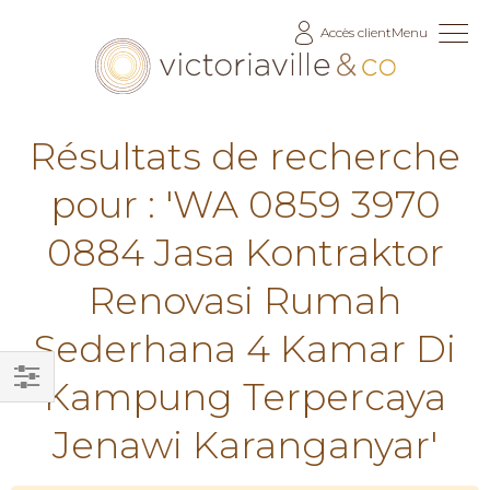
Allez
Accès client
Menu
au
contenu
Résultats de recherche
pour : 'WA 0859 3970
0884 Jasa Kontraktor
Renovasi Rumah
Sederhana 4 Kamar Di
Kampung Terpercaya
Filtrer
Jenawi Karanganyar'
par