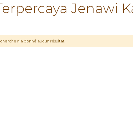
rpercaya Jenawi K
echerche n’a donné aucun résultat.