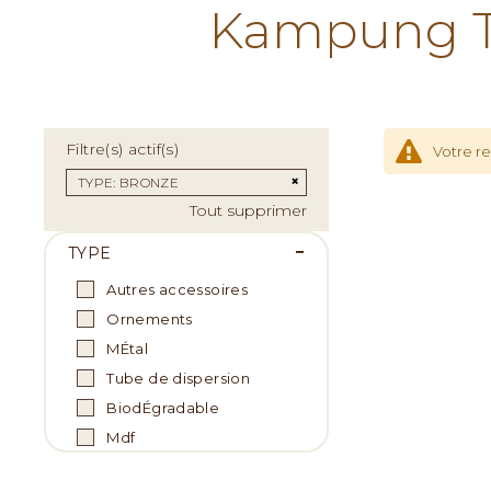
Kampung Te
Filtre(s) actif(s)
Votre r
Supprimer cet Élément
TYPE
BRONZE
Tout supprimer
TYPE
Autres accessoires
Ornements
MÉtal
Tube de dispersion
BiodÉgradable
Mdf