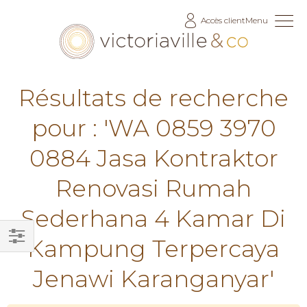
Allez
Accès client
Menu
au
contenu
Résultats de recherche
pour : 'WA 0859 3970
0884 Jasa Kontraktor
Renovasi Rumah
Sederhana 4 Kamar Di
Kampung Terpercaya
Filtrer
Jenawi Karanganyar'
par