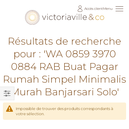
Allez
Accès client
Menu
au
contenu
Résultats de recherche
pour : 'WA 0859 3970
0884 RAB Buat Pagar
Rumah Simpel Minimalis
Murah Banjarsari Solo'
Filtrer
par
Impossible de trouver des produits correspondants à
votre sélection.