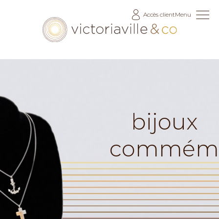
Allez
Accès client
Menu
au
contenu
bijoux
commémor