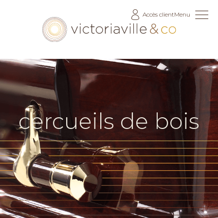
Allez
Accès client
Menu
au
contenu
cercueils de bois