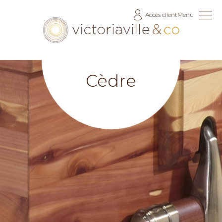
Allez
Accès client
Menu
au
contenu
Cèdre