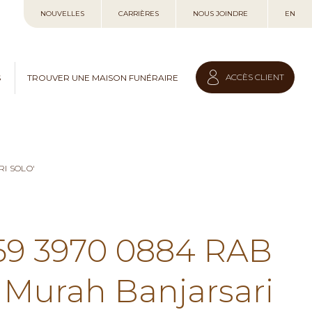
Allez
NOUVELLES
CARRIÈRES
NOUS JOINDRE
EN
au
contenu
ACCÈS CLIENT
S
TROUVER UNE MAISON FUNÉRAIRE
I SOLO'
859 3970 0884 RAB
Murah Banjarsari