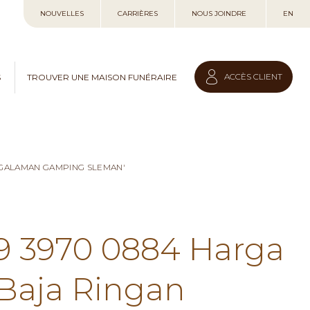
Allez
NOUVELLES
CARRIÈRES
NOUS JOINDRE
EN
au
contenu
ACCÈS CLIENT
S
TROUVER UNE MAISON FUNÉRAIRE
NGALAMAN GAMPING SLEMAN'
59 3970 0884 Harga
Baja Ringan