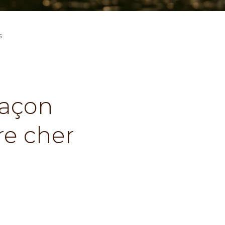
S
façon
re cher