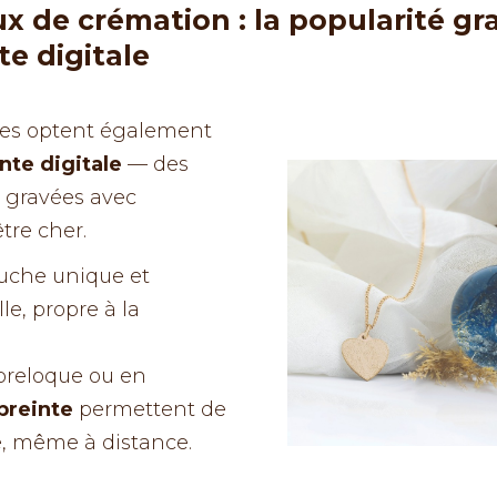
ux de crémation : la popularité g
te digitale
lles optent également
nte digitale
— des
s gravées avec
tre cher.
ouche unique et
e, propre à la
 breloque ou en
preinte
permettent de
e, même à distance.