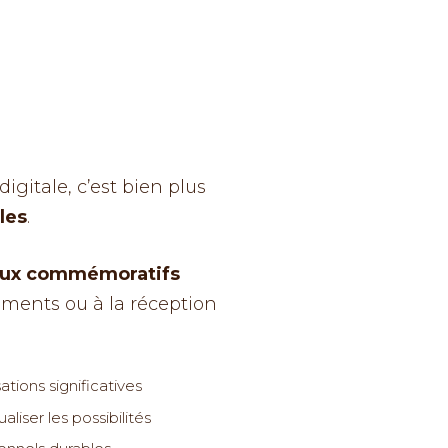
s
gitale, c’est bien plus
les
.
joux commémoratifs
ements ou à la réception
tions significatives
ualiser les possibilités