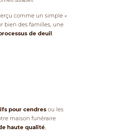
onnels durables
s perçu comme un simple «
ur bien des familles, une
 processus de deuil
.
fs pour cendres
ou les
otre maison funéraire
de haute qualité
,